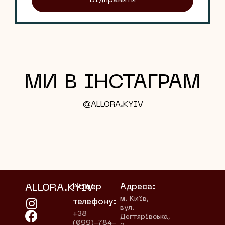
Відправити
МИ В ІНСТАГРАМ
@ALLORA.KYIV
ALLORA.KYIV
Номер
Адреса:
м. Київ,
телефону:
вул.
+38
Дегтярівська,
(099)-784-