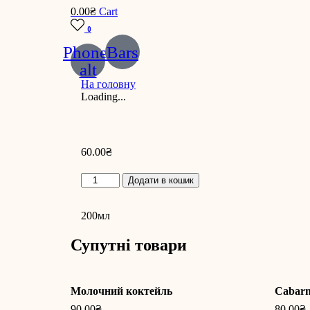
0.00
₴
Cart
0
Phone-
Bars
alt
На головну
Loading...
60.00
₴
Кава
Додати в кошик
лате
quantity
200мл
Супутні товари
Молочний коктейль
Cabarn
90.00
₴
80.00
₴