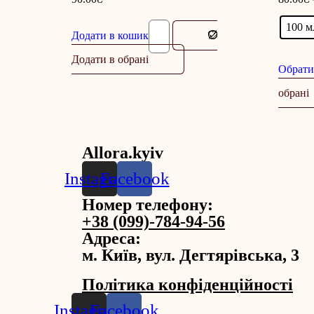
100 м
Додати в кошик
Додати в обрані
Обрати
обрані
Allora.kyiv
Instagram
Facebook
Номер телефону:
+38 (099)-784-94-56
Адреса:
м. Київ, вул. Дегтярівська, 3
Політика конфіденційності
Instagram
Facebook