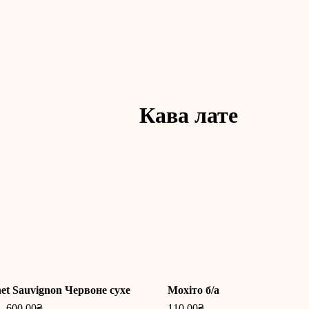
Кава лате
et Sauvignon Червоне сухе
Мохіто б/а
600.00
₴
110.00
₴
–