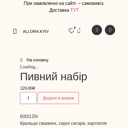
При замовленні на сайті – самовивіз.
Доставка
ТУТ
0
ALLORA.KYIV
На головну
Loading...
Пивний набір
320.00
₴
Додати в кошик
600/120г
Крильця смажені, сирні сигари, картопля