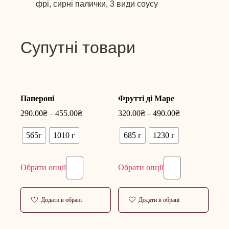
фрі, сирні палички, 3 види соусу
Супутні товари
Папероні
Фрутті ді Маре
290.00
₴
455.00
₴
320.00
₴
490.00
₴
–
–
565г
1010 г
685 г
1230 г
Обрати опції
Обрати опції
Додати в обрані
Додати в обрані