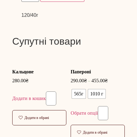
120/40г
Супутні товари
Кальцоне
Папероні
280.00
₴
290.00
₴
455.00
₴
–
565г
1010 г
Додати в кошик
Обрати опції
Додати в обрані
Додати в обрані